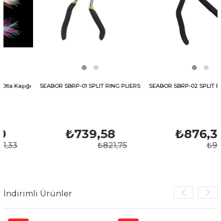
şığı
SEABOR SBRP-01 SPLIT RING PLIERS
SEABOR SBRP-02 SPLIT RING PLI
₺739,58
₺876,38
₺821,75
₺973,75
İndirimli Ürünler