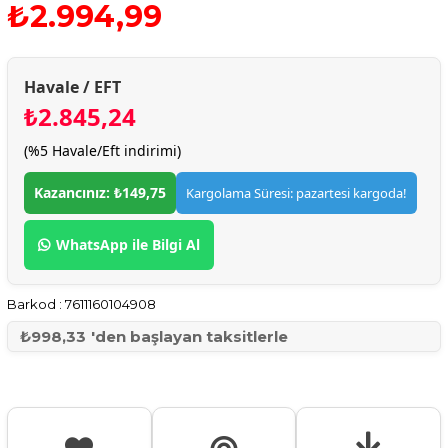
₺2.994,99
Havale / EFT
₺2.845,24
(%5 Havale/Eft indirimi)
Kazancınız: ₺149,75
Kargolama Süresi: pazartesi kargoda!
WhatsApp ile Bilgi Al
Barkod
:
7611160104908
₺998,33
'den başlayan taksitlerle