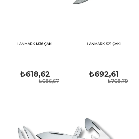
LANMARK M36 ÇAKI
LANMARK S21 ÇAKI
₺618,62
₺692,61
₺686,67
₺768,79