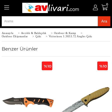
0
Anasayfa
>
Avcılık & Balıkçılık
>
Outdoor & Kamp
>
Outdoor Ekipmanlar
>
Çakı
>
Victorinox 1.3653.72 Angler Çakı
Benzer Ürünler
%10
%10