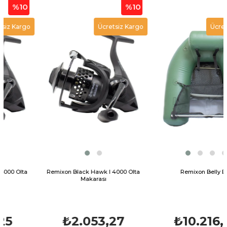
0
%10
%1
go
Ücretsiz Kargo
Ücretsiz Kar
a
Remixon Black Hawk I 4000 Olta
Remixon Belly Bot
Makarası
₺2.053,27
₺10.216,22