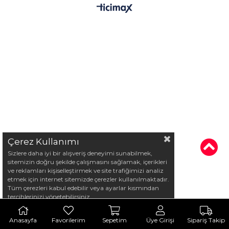
Çerez Kullanımı
Sizlere daha iyi bir alışveriş deneyimi sunabilmek,
sitemizin doğru şekilde çalışmasını sağlamak, içerikleri
ve reklamları kişiselleştirmek ve site trafiğimizi analiz
etmek için internet sitemizde çerezler kullanılmaktadır.
Tüm çerezleri kabul edebilir veya ayarlar kısmından
tercihlerinizi yönetebilirsiniz.
Anasayfa
Favorilerim
Sepetim
Üye Girişi
Sipariş Takip