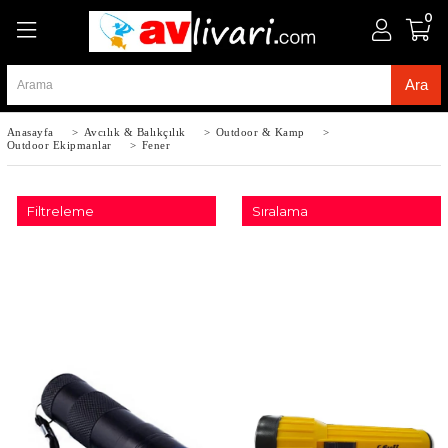
0
Anasayfa
>
Avcılık & Balıkçılık
>
Outdoor & Kamp
>
Outdoor Ekipmanlar
>
Fener
Filtreleme
Sıralama