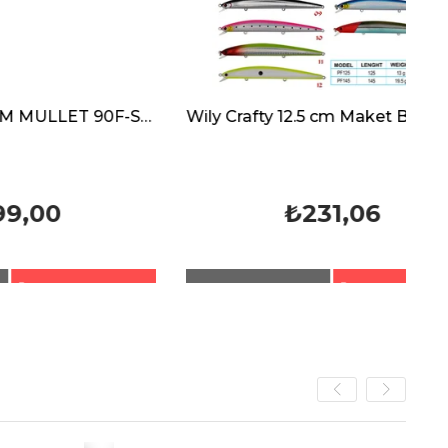
USAMİ PHANTOM MULLET 90F-SR 9.4gr
Wily Crafty 12.5 cm Maket Balık 13 gr (0-0.5M)
₺231,06