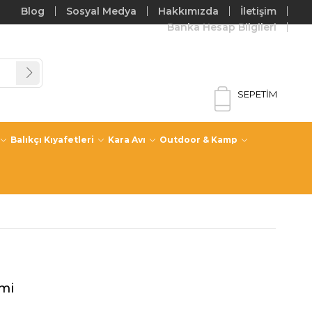
Blog
Sosyal Medya
Hakkımızda
İletişim
Banka Hesap Bilgileri
SEPETIM
Balıkçı Kıyafetleri
Kara Avı
Outdoor & Kamp
emi