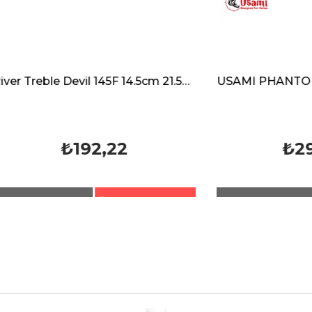
River Treble Devil 145F 14.5cm 21.5g Lrf Spin Sahte Maket Balık
₺192,22
₺299,00