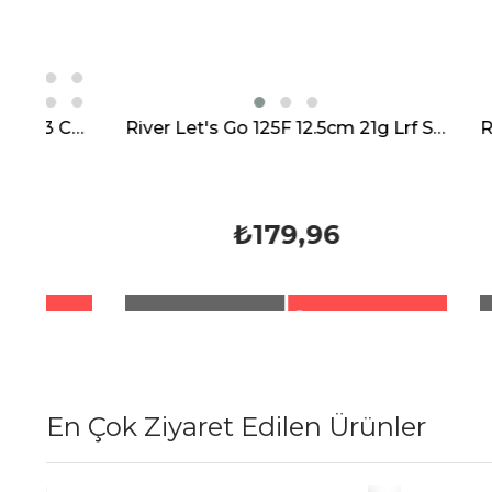
 Cm 21 Gr
River Let's Go 125F 12.5cm 21g Lrf Spin Sahte Maket Balık
₺179,96
En Çok Ziyaret Edilen Ürünler