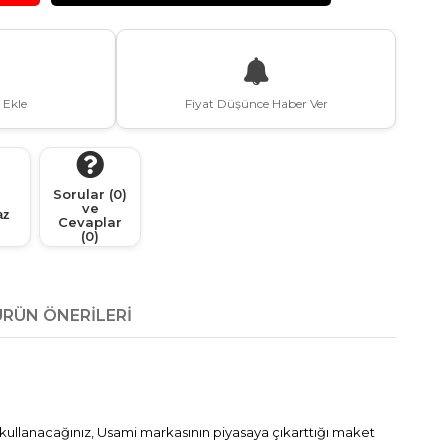
 Ekle
Fiyat Düşünce Haber Ver
Sorular (0)
ve
az
Cevaplar
(0)
ÜRÜN ÖNERILERI
kullanacağınız, Usami markasının piyasaya çıkarttığı maket