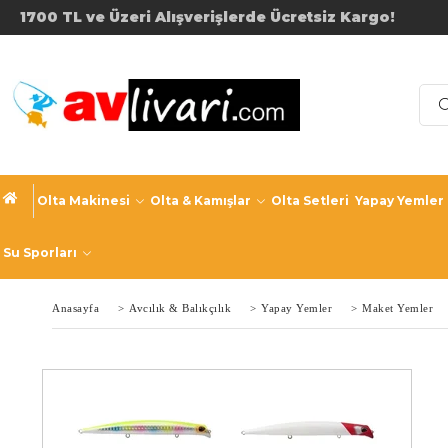
1700 TL ve Üzeri Alışverişler
Olta Makinesi
Olta & Kamışlar
Olta Setleri
Yapay Yemler
Su Sporları
Anasayfa
>
Avcılık & Balıkçılık
>
Yapay Yemler
>
Maket Yemler