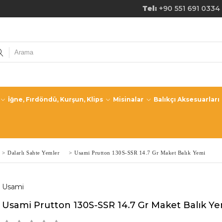
de Ücretsiz Kargo! Tel:
+90 551 691 0334
İğne, Fırdöndü, Kurşun, Klips
Misinalar
Balıkçı Aksesuarları
>
Dalarlı Sahte Yemler
>
Usami Prutton 130S-SSR 14.7 Gr Maket Balık Yemi
Usami
Usami Prutton 130S-SSR 14.7 Gr Maket Balık Y