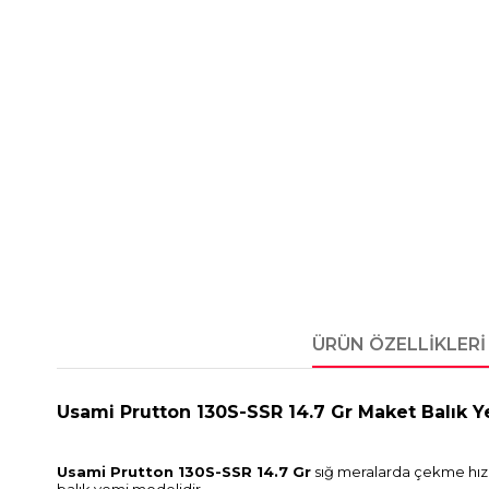
ÜRÜN ÖZELLIKLERI
Usami Prutton 130S-SSR 14.7 Gr Maket Balık 
Usami Prutton 130S-SSR 14.7 Gr
sığ meralarda çekme hızı
balık yemi modelidir.