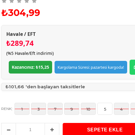
₺304,99
Havale / EFT
₺289,74
(%5 Havale/Eft indirimi)
Kazancınız: ₺15,25
Kargolama Süresi: pazartesi kargoda!
₺101,66
'den başlayan taksitlerle
:
RENK
1
3
7
9
10
5
4