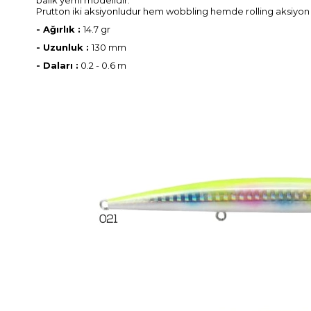
Prutton iki aksiyonludur hem wobbling hemde rolling aksiyon a
- Ağırlık :
14.7 gr
- Uzunluk :
130 mm
- Daları :
0.2 - 0.6 m