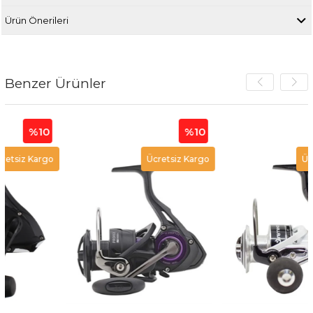
Ürün Önerileri
Benzer Ürünler
10
%10
%
argo
Ücretsiz Kargo
Ücretsiz K