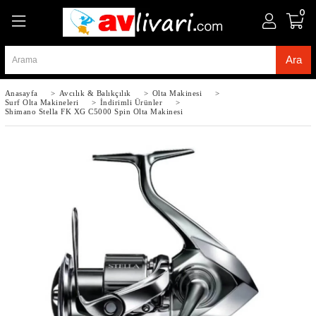
0
Anasayfa
>
Avcılık & Balıkçılık
>
Olta Makinesi
>
Surf Olta Makineleri
>
İndirimli Ürünler
>
Shimano Stella FK XG C5000 Spin Olta Makinesi