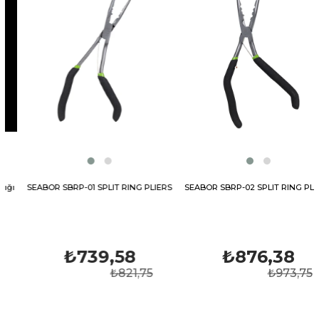
ı
SEABOR SBRP-01 SPLIT RING PLIERS
SEABOR SBRP-02 SPLIT RING PLIERS
₺739,58
₺876,38
₺821,75
₺973,75