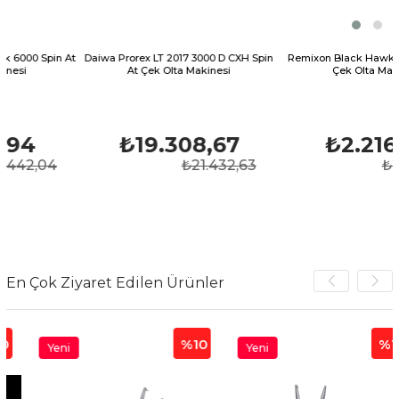
pin At
Daiwa Prorex LT 2017 3000 D CXH Spin
Remixon Black Hawk II 6000 Sp
At Çek Olta Makinesi
Çek Olta Makinesi
₺19.308,67
₺2.216,45
04
₺21.432,63
₺2.460,2
En Çok Ziyaret Edilen Ürünler
%10
%10
Yeni
Yeni
Ürün
Ürün