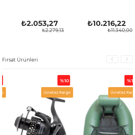
₺2.053,27
₺10.216,22
₺2.279,13
₺11.340,00
Fırsat Ürünleri
%10
%10
Ücretsiz Kargo
Ücretsiz Kargo