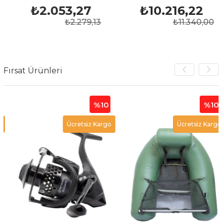
₺2.053,27
₺10.216,22
₺2.279,13
₺11.340,00
Fırsat Ürünleri
%10
%10
Ücretsiz Kargo
Ücretsiz Kargo