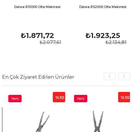
Daiwa RS1000 Olta Makinesi
Daiwa RS2000 Olta Makinesi
₺1.871,72
₺1.923,25
₺2.077,61
₺2.134,81
En Çok Ziyaret Edilen Ürünler
%10
%10
Yeni
Yeni
Ürün
Ürün