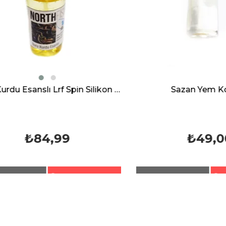
Sazan Yem Kokusu
₺49,00
₺91