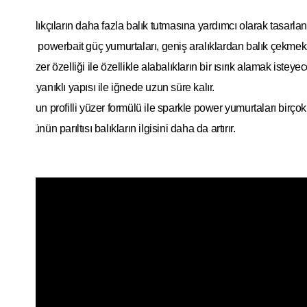
·
Balıkçıların daha fazla balık tutmasına yardımcı olarak tasarlanm
·
Bu powerbait güç yumurtaları, geniş aralıklardan balık çekmek iç
·
Yüzer özelliği ile özellikle alabalıkların bir ısırık alamak istey
·
Dayanıklı yapısı ile iğnede uzun süre kalır.
·
Uzun profilli yüzer formülü ile sparkle power yumurtaları birçok 
·
Ürünün parıltısı balıkların ilgisini daha da artırır.