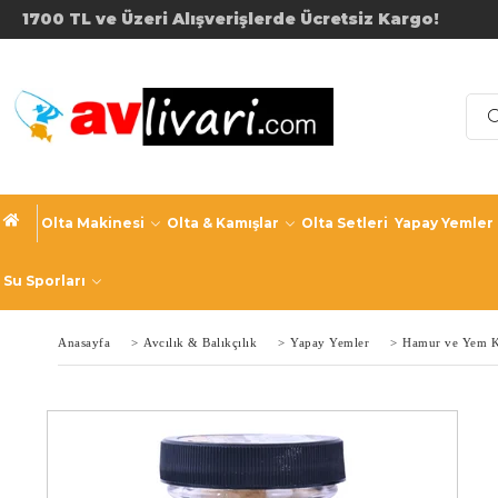
1700 TL ve Üzeri Alışverişler
Olta Makinesi
Olta & Kamışlar
Olta Setleri
Yapay Yemler
Su Sporları
Anasayfa
>
Avcılık & Balıkçılık
>
Yapay Yemler
>
Hamur ve Yem K