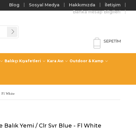
Blog
Sosyal Medya
Hakkımızda
İletişim
Banka Hesap Bilgileri
SEPETIM
Balıkçı Kıyafetleri
Kara Avı
Outdoor & Kamp
 Fl White
lık Yemi / Clr Svr Blue - Fl White