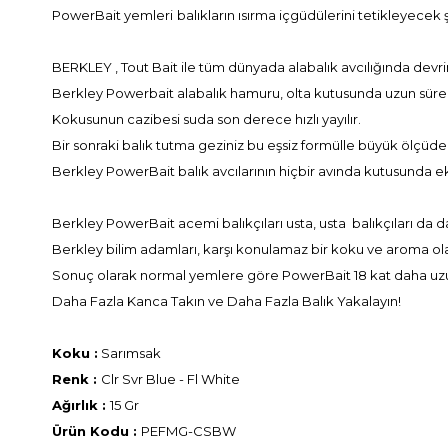
PowerBait yemleri
balıkların ısırma içgüdülerini tetikleyecek ş
BERKLEY , Tout Bait ile tüm dünyada alabalık avcılığında devri
Berkley Powerbait alabalık hamuru, olta kutusunda uzun süre s
Kokusunun cazibesi suda son derece hızlı yayılır.
Bir sonraki balık tutma geziniz bu eşsiz formülle büyük ölçüde ge
Berkley PowerBait balık avcılarının hiçbir avında kutusunda e
Berkley PowerBait acemi balıkçıları usta, usta balıkçıları da d
Berkley bilim adamları, karşı konulamaz bir koku ve aroma o
Sonuç olarak normal yemlere göre PowerBait 18 kat daha uzun 
Daha Fazla Kanca Takın ve Daha Fazla Balık Yakalayın!
Koku :
Sarımsak
Renk :
Clr Svr Blue - Fl White
Ağırlık :
15 Gr
Ürün Kodu :
PEFMG-CSBW