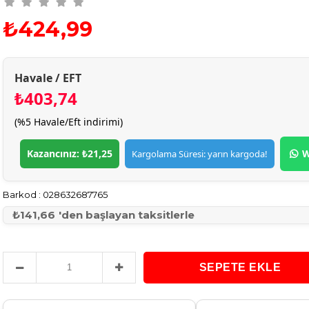
₺424,99
Havale / EFT
₺403,74
(%5 Havale/Eft indirimi)
Kazancınız: ₺21,25
W
Kargolama Süresi: yarın kargoda!
Barkod
:
028632687765
₺141,66
'den başlayan taksitlerle