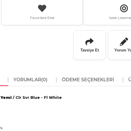
Favorilere Ekle
İstek Listeme
Tavsiye Et
Yorum Y
YORUMLAR
(0)
ÖDEME SEÇENEKLERI
k Yemi
/ Clr Svr Blue - Fl White
i.