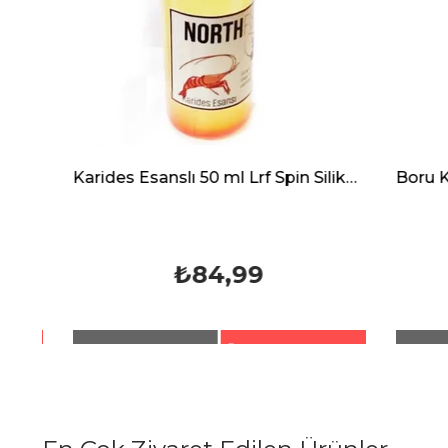
Karides Esanslı 50 ml Lrf Spin Silikon Kaşık Maket Balık Yem Kokusu
Boru Kurdu Esanslı Lrf Spin Silikon Kaşık Maket Balık Yem Kokusu
₺84,99