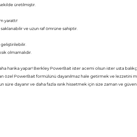
ekilde üretilmiştir.
m yarattı!
aklanabilir ve uzun raf ömrüne sahiptir.
liştirilebilir.
ksik olmamalıdır.
aha harika yapar! Berkley PowerBait ister acemi olsun ister usta balıkç
lan özel PowerBait formülünü dayanılmaz hale getirmek ve lezzetini m
süre dayanır ve daha fazla ısırık hissetmek için size zaman ve güven 