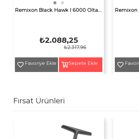
i
Remixon Black Hawk I 6000 Olta Makarası
₺2.088,25
₺2.317,96
Fırsat Ürünleri