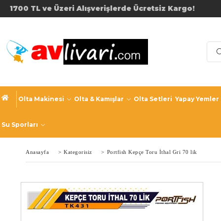
1700 TL ve Üzeri Alışverişler
Olta Makinesi
Olta & Kamışlar
Olta Setleri
Yapay Yemler
Su Sporları
Anasayfa
>
Kategorisiz
>
Portfish Kepçe Toru İthal Gri 70 lik