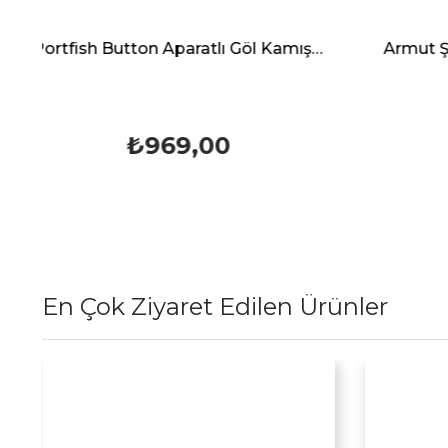
Portfish Button Aparatlı Göl Kamışı 700 cm
Armut Şamandıra Büyük Boy
₺599,99
En Çok Ziyaret Edilen Ürünler