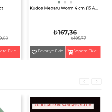
ot
Kudos Mebaru Worm 4 cm (15 Adet)
2
₺167,36
0,00
₺185,77