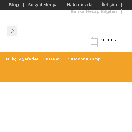
Blog
Sosyal Medya
Hakkımızda
İletişim
Banka Hesap Bilgileri
SEPETIM
Balıkçı Kıyafetleri
Kara Avı
Outdoor & Kamp