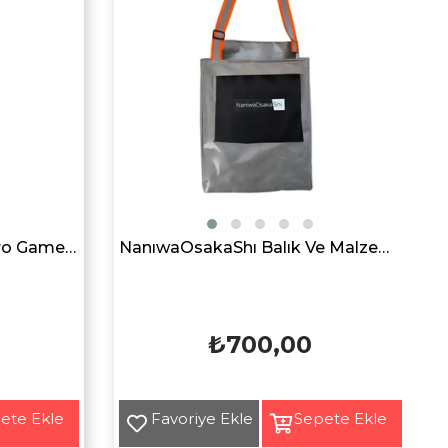
Owner Cultiva 66107 Micro Game PE 4x 150mt Orange İp Misina
NanıwaOsakaShı Balık Ve Malzeme Çantası
₺700,00
Yeni
Ürün