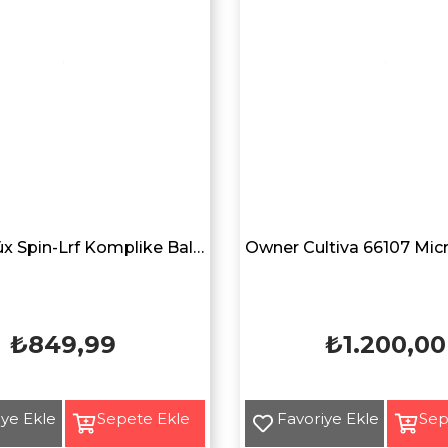
Avlivari Lüx Spin-Lrf Komplike Balıkçı Aksesuar Yan Bel Çantası HAKİ YEŞİL
₺849,99
₺1.200,00
Yeni
Ürün