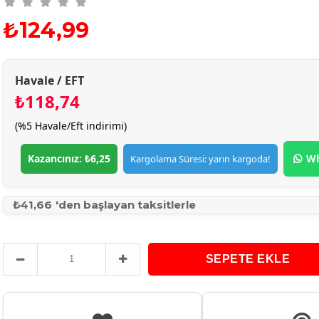
₺124,99
Havale / EFT
₺118,74
(%5 Havale/Eft indirimi)
Kazancınız: ₺6,25
Wh
Kargolama Süresi: yarın kargoda!
₺41,66
'den başlayan taksitlerle