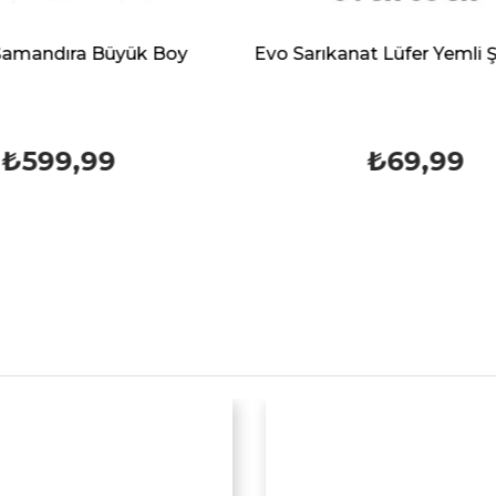
Evo Sarıkanat Lüfer Yemli Şamandıra
₺69,99
₺34,9