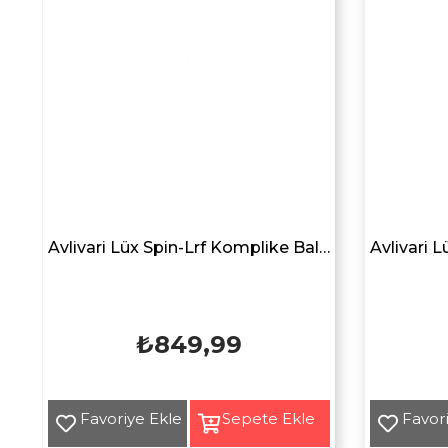
g
Avlivari Lüx Spin-Lrf Komplike Balıkçı Aksesuar Yan Bel Çantası SİYAH
₺849,99
Yeni
Yeni
Ürün
Ürün