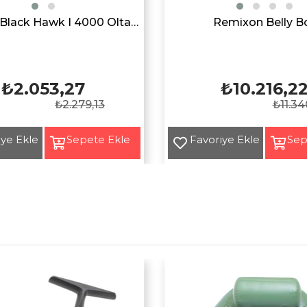
Remixon Black Hawk I 4000 Olta Makarası
Remixon Belly B
₺2.053,27
₺10.216,2
₺2.279,13
₺11.34