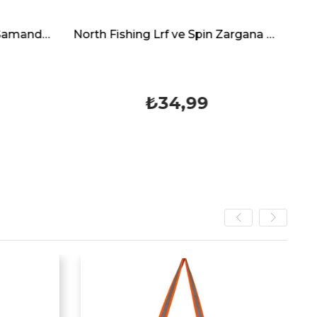
North Fishing Lrf ve Spin Zargana Topu
Evo Sarıkanat 20 25 GR Lüfer Yemli Şamandırası
9
₺64,99