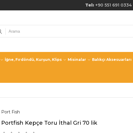
de Ücretsiz Kargo! Tel:
+90 551 691 0334
İğne, Fırdöndü, Kurşun, Klips
Misinalar
Balıkçı Aksesuarları
Port Fish
Portfish Kepçe Toru İthal Gri 70 lik