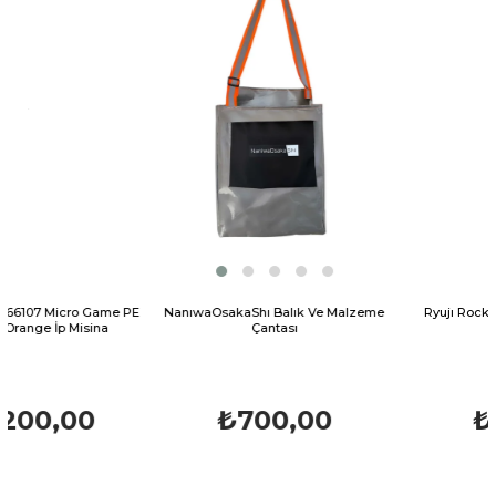
Game PE
NanıwaOsakaShı Balık Ve Malzeme
Ryujı Rocket 10 Gr 5-0 Jig
ina
Çantası
₺700,00
₺116,71
₺129,