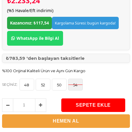
₺2.233,24
(%5 Havale/Eft indirimi)
Kazancınız: ₺117,54
Kargolama Süresi: bugün kargoda!
WhatsApp ile Bilgi Al
₺783,59
'den başlayan taksitlerle
%100 Orijinal Kaliteli Ürün ve Aynı Gün Kargo
:
SEÇINIZ
48
52
50
54