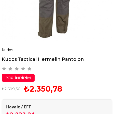
Kudos
Kudos Tactical Hermelin Pantolon
%
10
İNDIRIM
₺2.350,78
₺2.609,36
Havale / EFT