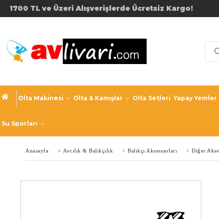
1700 TL ve Üzeri Alışverişler
Olta Makinesi
Olta & Kamışlar
Olta Setleri
Yapay Yemler
Su Sporları
Anasayfa
>
Avcılık & Balıkçılık
>
Balıkçı Aksesuarları
>
Diğer Akse