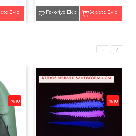
Yeni
Ürün
%10
%10