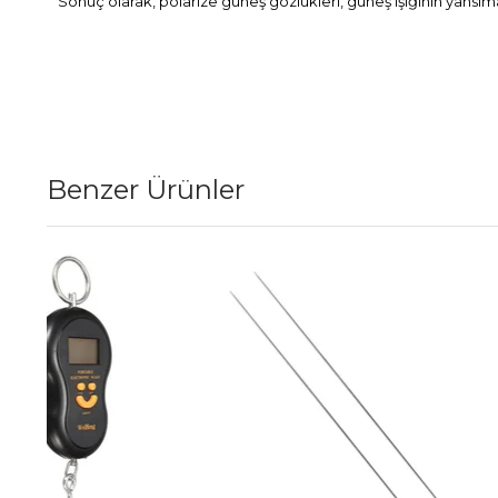
Sonuç olarak, polarize güneş gözlükleri, güneş ışığının yansım
Benzer Ürünler