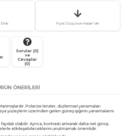
 Ekle
Fiyat Düşünce Haber Ver
Sorular (0)
ve
az
Cevaplar
(0)
ÜRÜN ÖNERILERI
rlanmışlardır. Polarize lensler, düzlemsel yansımaları
m veya yüzeylerin üzerinden gelen güneş ışığının yansımalarını
aydalı olabilir. Ayrıca, kontrastı artırarak daha net görüş
relerle etkileşebileceklerini unutmamak önemlidir.