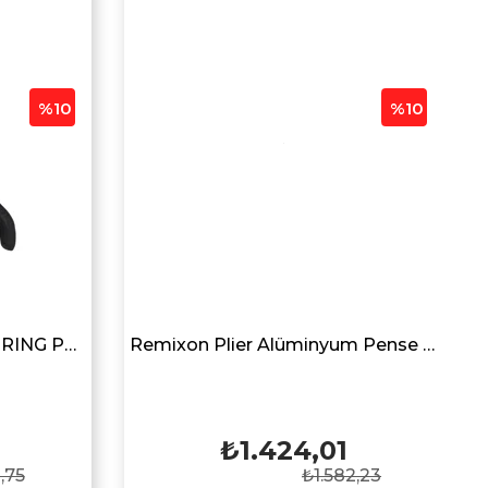
%10
%10
SEABOR SBRP-02 SPLIT RING PLIERS
Remixon Plier Alüminyum Pense FPA-001 Siyah
₺1.424,01
,75
₺1.582,23