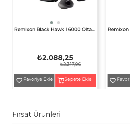
i
Remixon Black Hawk I 6000 Olta Makarası
₺2.088,25
₺2.317,96
Fırsat Ürünleri