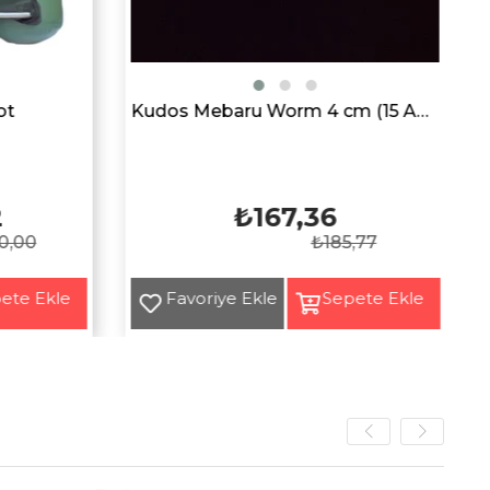
ot
Kudos Mebaru Worm 4 cm (15 Adet)
2
₺167,36
0,00
₺185,77