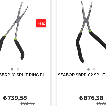
%10
SEABOR SBRP-01 SPLIT RING PLIERS
₺739,58
₺876,38
₺821,75
₺973