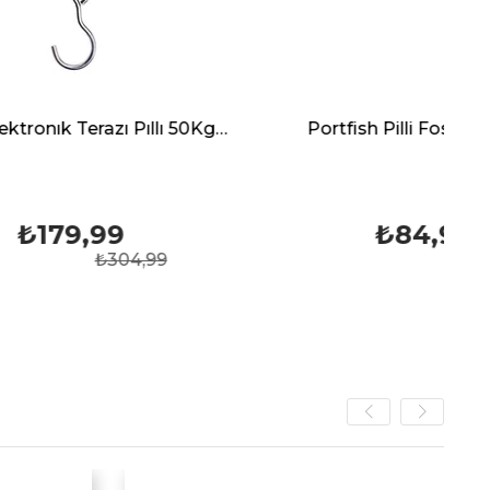
Hassas Elektronık Terazı Pıllı 50Kg Sılver Toss St-801
Portfish Pilli Fosfor Kırmızı
₺84,99
,99