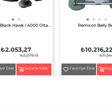
Remixon Black Hawk I 4000 Olta Makarası
Remixon Belly B
₺2.053,27
₺10.216,2
₺2.279,13
₺11.34