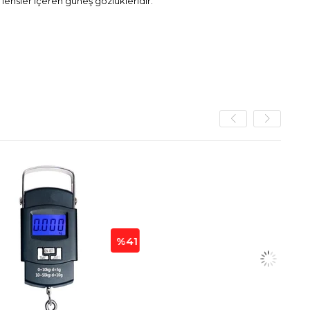
 lensler içeren güneş gözlükleridir.
%41