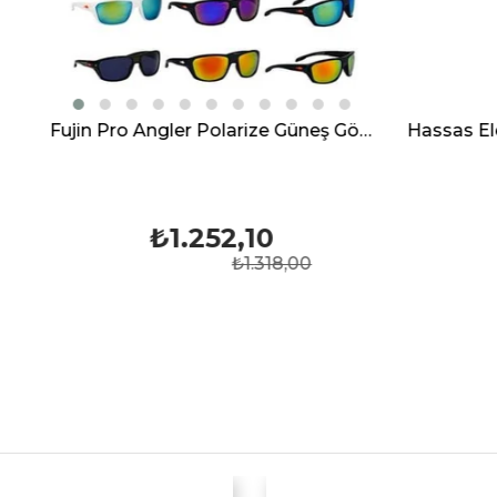
Fujin Pro Angler Polarize Güneş Gözlüğü
₺1.252,10
₺179,99
₺1.318,00
₺304