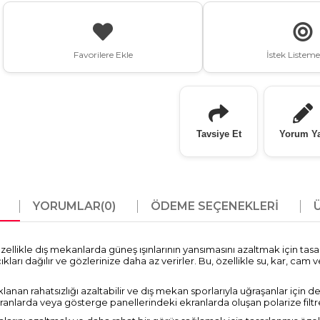
Favorilere Ekle
İstek Listeme
Tavsiye Et
Yorum Y
YORUMLAR
(0)
ÖDEME SEÇENEKLERI
zellikle dış mekanlarda güneş ışınlarının yansımasını azaltmak için tasa
cıkları dağılır ve gözlerinize daha az verirler. Bu, özellikle su, kar, ca
nan rahatsızlığı azaltabilir ve dış mekan sporlarıyla uğraşanlar için de f
kranlarda veya gösterge panellerindeki ekranlarda oluşan polarize filt