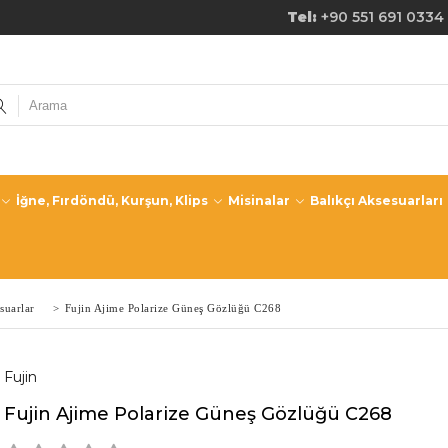
de Ücretsiz Kargo! Tel:
+90 551 691 0334
İğne, Fırdöndü, Kurşun, Klips
Misinalar
Balıkçı Aksesuarları
suarlar
>
Fujin Ajime Polarize Güneş Gözlüğü C268
Fujin
Fujin Ajime Polarize Güneş Gözlüğü C268