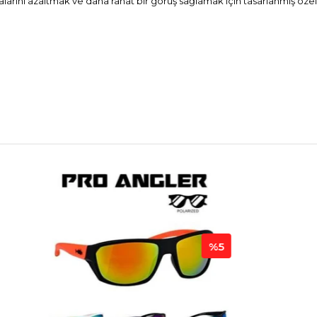
alarını azaltmak ve daha rahat bir görüş sağlamak için tasarlanmış özel
%5