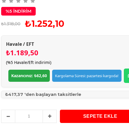
%
5
İNDIRIM
₺1.252,10
₺1.318,00
Havale / EFT
₺1.189,50
(%5 Havale/Eft indirimi)
Kazancınız: ₺62,60
Kargolama Süresi: pazartesi kargoda!
₺417,37
'den başlayan taksitlerle