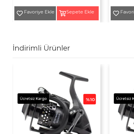
Yeni
Yeni
Ürün
Ürün
İndirimli Ürünler
Ücretsiz Kargo
Ücretsiz 
%10