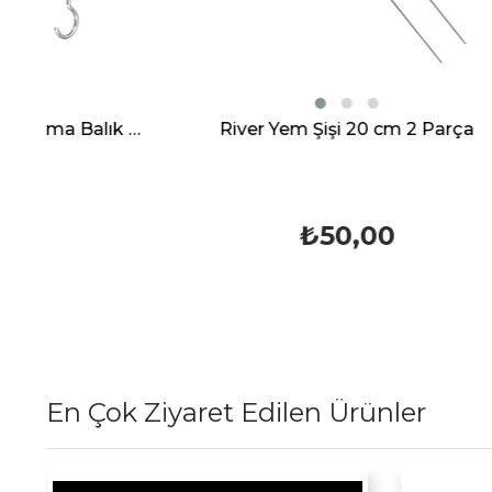
ık Tartı
River Yem Şişi 20 cm 2 Parça
₺50,00
En Çok Ziyaret Edilen Ürünler