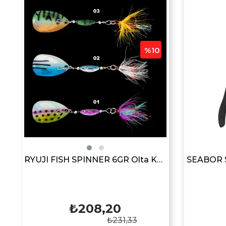
%10
.3GR Sinking Maket Balık Yem
RYUJI FISH SPINNER 6GR Olta Kaşığı
₺208,20
₺231,33