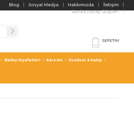
Blog
Sosyal Medya
Hakkımızda
İletişim
Banka Hesap Bilgileri
SEPETIM
Balıkçı Kıyafetleri
Kara Avı
Outdoor & Kamp