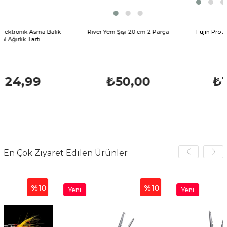
a Balık
River Yem Şişi 20 cm 2 Parça
Fujin Pro Angler Polariz
Gözlüğü
₺50,00
₺1.252,1
₺1.31
En Çok Ziyaret Edilen Ürünler
%10
%10
Yeni
Yeni
Ürün
Ürün