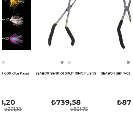
Kaşığı
SEABOR SBRP-01 SPLIT RING PLIERS
SEABOR SBRP-02 SPLIT RING 
₺739,58
₺876,38
3
₺821,75
₺973,7