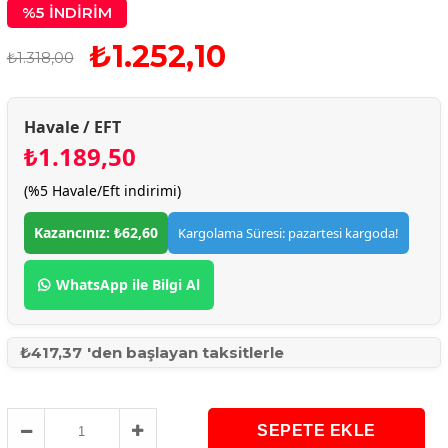
%
5
İNDIRIM
₺1.252,10
₺1.318,00
Havale / EFT
₺1.189,50
(%5 Havale/Eft indirimi)
Kazancınız: ₺62,60
Kargolama Süresi: pazartesi kargoda!
WhatsApp ile Bilgi Al
₺417,37
'den başlayan taksitlerle