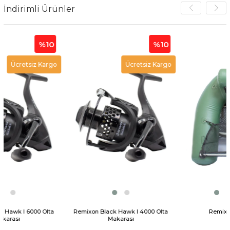
İndirimli Ürünler
%10
%10
 Kargo
Ücretsiz Kargo
Ücretsiz 
 Olta
Remixon Black Hawk I 4000 Olta
Remixon Belly Bot
Makarası