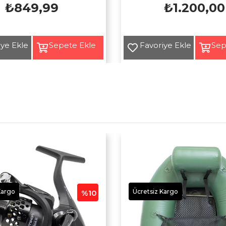
₺849,99
₺1.200,00
Yeni
Ürün
Kargo
Ücretsiz Kargo
%10