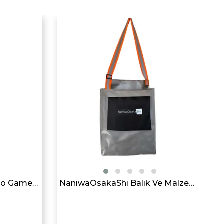
Owner Cultiva 66107 Micro Game PE 4x 150mt Orange İp Misina
NanıwaOsakaShı Balık Ve Malzeme Çantası