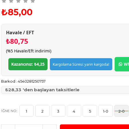
₺85,00
Havale / EFT
₺80,75
(%5 Havale/Eft indirimi)
Kazancınız: ₺4,25
Wh
Kargolama Süresi: yarın kargoda!
Barkod
:
4540281250757
₺28,33
'den başlayan taksitlerle
:
IĞNE NO
1
2
3
4
5
1-0
2-0