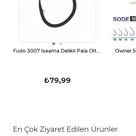
Fudo 3007 Iseama Delikli Pala Olta Teflon İğne Kanca
Owner 50284 Sode Kanca İğnesi
₺104,99
En Çok Ziyaret Edilen Ürünler