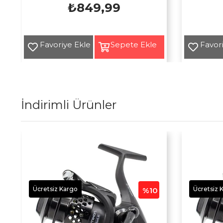
₺849,99
Yeni
Yeni
Ürün
Ürün
İndirimli Ürünler
Ücretsiz Kargo
Ücretsiz 
%10