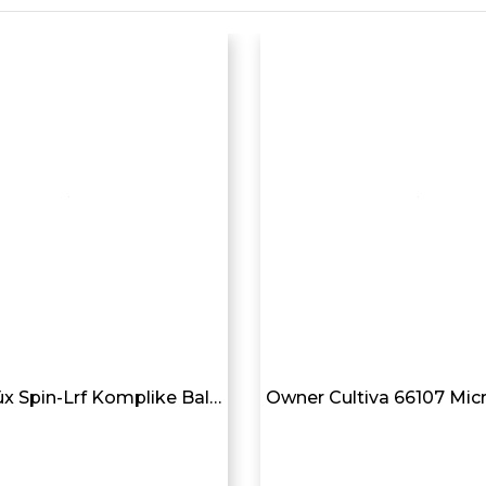
Avlivari Lüx Spin-Lrf Komplike Balıkçı Aksesuar Yan Bel Çantası HAKİ YEŞİL