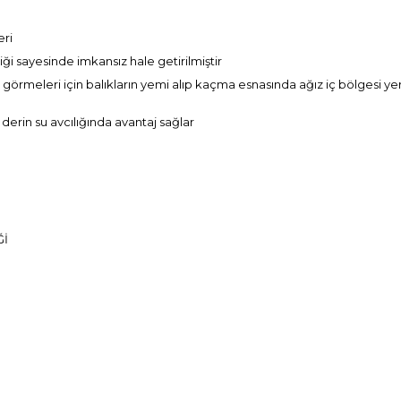
eri
iği sayesinde imkansız hale getirilmiştir
ar görmeleri için balıkların yemi alıp kaçma esnasında ağız iç bölgesi
rin su avcılığında avantaj sağlar
Ğİ