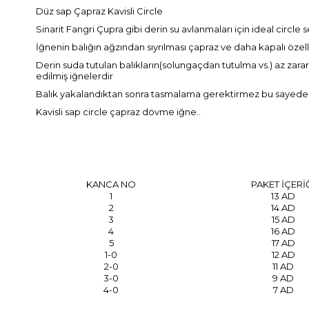
Düz sap Çapraz Kavisli Circle
Sinarit Fangri Çupra gibi derin su avlanmaları için ideal circle s
İğnenin balığın ağzından sıyrılması çapraz ve daha kapalı özell
Derin suda tutulan balıkların(solungaçdan tutulma vs.) az zar
edilmiş iğnelerdir
Balık yakalandıktan sonra tasmalama gerektirmez bu sayede de
Kavisli sap circle çapraz dövme iğne..
KANCA NO
PAKET İÇERİ
1
13 AD
2
14 AD
3
15 AD
4
16 AD
5
17 AD
1-0
12 AD
2-0
11 AD
3-0
9 AD
4-0
7 AD