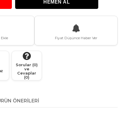
 Ekle
Fiyat Düşünce Haber Ver
Sorular (0)
ve
az
Cevaplar
(0)
ÜRÜN ÖNERILERI