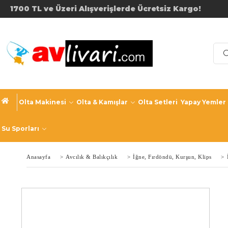
1700 TL ve Üzeri Alışverişler
Olta Makinesi
Olta & Kamışlar
Olta Setleri
Yapay Yemler
Su Sporları
Anasayfa
>
Avcılık & Balıkçılık
>
İğne, Fırdöndü, Kurşun, Klips
>