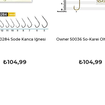
Owner 50036 So-Karei Olta Kanca iğnesi
₺104,99
₺