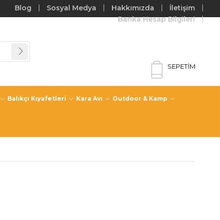
Blog
Sosyal Medya
Hakkımızda
İletişim
Banka Hesap Bilgileri
SEPETIM
Balıkçı Kıyafetleri
Kara Avı
Outdoor & Kamp