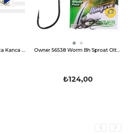
Owner 56538 Worm Bh Sproat Olta İğnesi Kancası
124,00
₺112,00