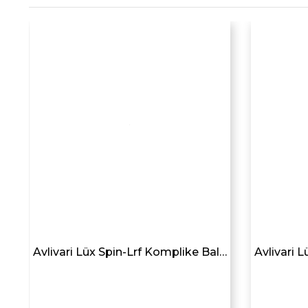
g
Avlivari Lüx Spin-Lrf Komplike Balıkçı Aksesuar Yan Bel Çantası SİYAH