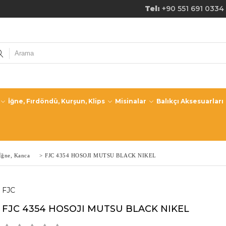
de Ücretsiz Kargo! Tel:
+90 551 691 0334
İğne, Fırdöndü, Kurşun, Klips
Misinalar
Balıkçı Aksesuarları
İğne, Kanca
>
FJC 4354 HOSOJI MUTSU BLACK NIKEL
FJC
FJC 4354 HOSOJI MUTSU BLACK NIKEL