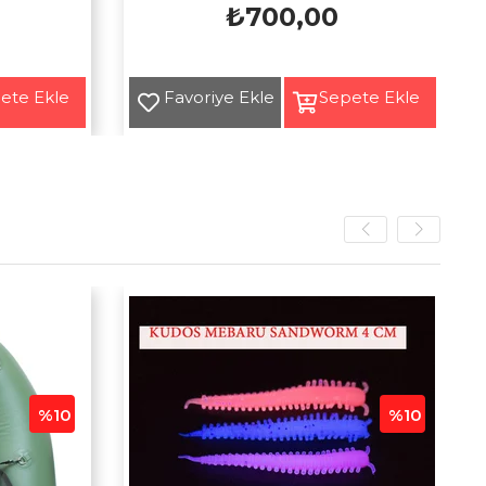
₺700,00
Yeni
Ürün
%10
%10