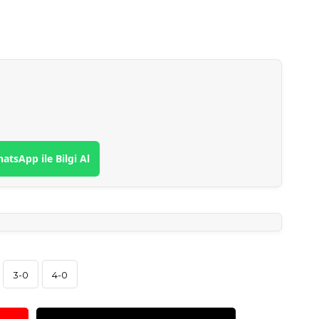
atsApp ile Bilgi Al
3-0
4-0