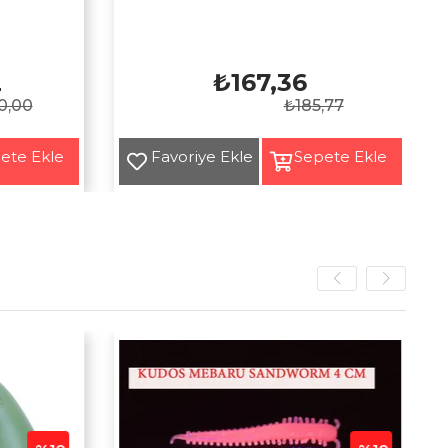
2
₺167,36
0,00
₺185,77