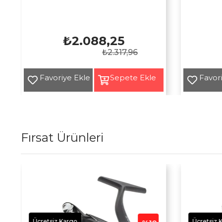
₺2.088,25
₺2.317,96
Fırsat Ürünleri
Ücretsiz Kargo
Ücretsiz 