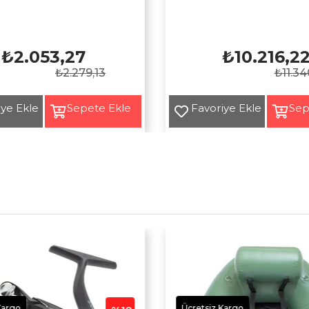
₺2.053,27
₺10.216,2
₺2.279,13
₺11.34
Kargo
Ücretsiz Kargo