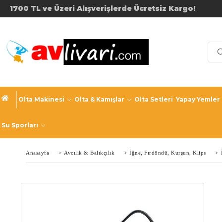
1700 TL ve Üzeri Alışverişler
Olta Makinesi
Olta & Kamışlar
Olta Setleri
Yapay Yemler
Su Sporları
Anasayfa
>
Avcılık & Balıkçılık
>
İğne, Fırdöndü, Kurşun, Klips
>