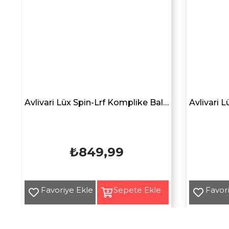
g
Avlivari Lüx Spin-Lrf Komplike Balıkçı Aksesuar Yan Bel Çantası SİYAH
₺849,99
Yeni
Yeni
Ürün
Ürün