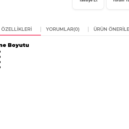
Tavsiye Et
Yorum Y
 ÖZELLIKLERI
YORUMLAR
(0)
ÜRÜN ÖNERILE
ne Boyutu
0
0
0
0