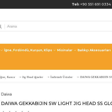
de Ücretsiz Kargo! Tel:
+90 551 691 0334
İğne, Fırdöndü, Kurşun, Klips
Misinalar
Balıkçı Aksesuarları
İğne, Kanca
>
Jig Head iğneler
>
İndirimli Ürünler
>
DAIWA GEKKABIJIN SW
Daiwa
DAIWA GEKKABIJIN SW LIGHT JIG HEAD SS GL