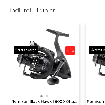
İndirimli Ürünler
Ücretsiz Kargo
Ücretsiz 
%10
i
Remixon Black Hawk I 6000 Olta Makarası