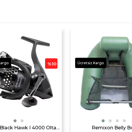
Kargo
Ücretsiz Kargo
%10
Remixon Black Hawk I 4000 Olta Makarası
Remixon Belly B