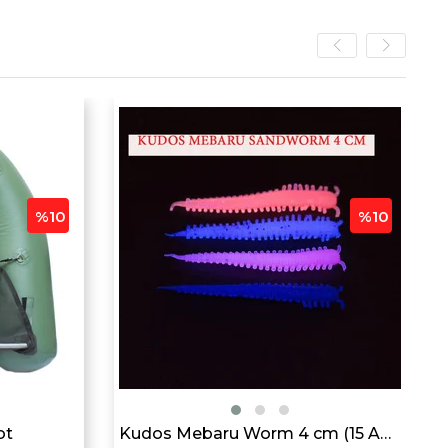
%10
%10
ot
Kudos Mebaru Worm 4 cm (15 Adet)