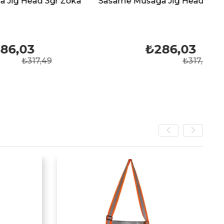
 3gr Zoka
Sasame Musaga Jig Head 4gr Zoka
₺286,03
,49
₺317,49