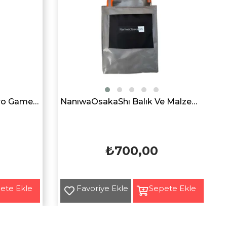
Owner Cultiva 66107 Micro Game PE 4x 150mt Orange İp Misina
NanıwaOsakaShı Balık Ve Malzeme Çantası
₺700,00
Yeni
Ürün