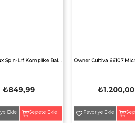
Avlivari Lüx Spin-Lrf Komplike Balıkçı Aksesuar Yan Bel Çantası HAKİ YEŞİL
₺849,99
₺1.200,00
Yeni
Ürün