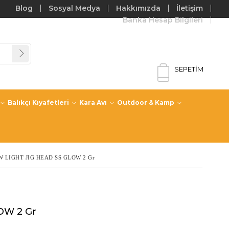
Blog
Sosyal Medya
Hakkımızda
İletişim
Banka Hesap Bilgileri
SEPETIM
Balıkçı Kıyafetleri
Kara Avı
Outdoor & Kamp
 LIGHT JIG HEAD SS GLOW 2 Gr
OW 2 Gr