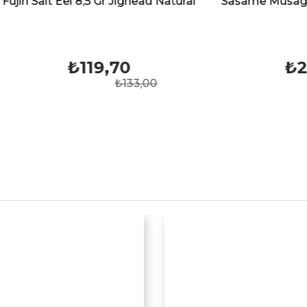
 Eel 8,5 Gr Jighead Natural
Sasame Musaga Jig Head
₺119,70
₺286,03
₺133,00
₺317