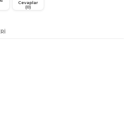
az
Cevaplar
(0)
RI