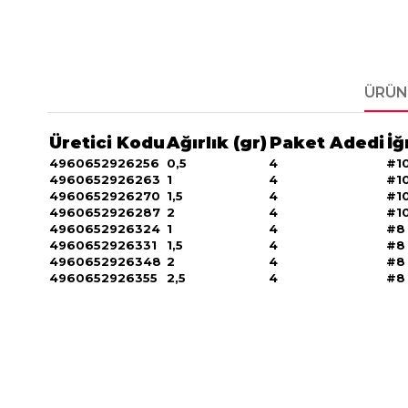
ÜRÜN
Üretici Kodu
Ağırlık (gr)
Paket Adedi
İğ
4960652926256
0,5
4
#1
4960652926263
1
4
#1
4960652926270
1,5
4
#1
4960652926287
2
4
#1
4960652926324
1
4
#8
4960652926331
1,5
4
#8
4960652926348
2
4
#8
4960652926355
2,5
4
#8