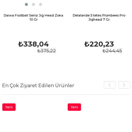
 Football Serisi Jig Head Zoka
Delalande 5 tetes Plombees Pro
Fujin 
10 Gr
Jighead 7 Gr
₺338,04
₺220,23
₺375,22
₺244,45
En Çok Ziyaret Edilen Ürünler
Yeni
Yeni
Ürün
Ürün