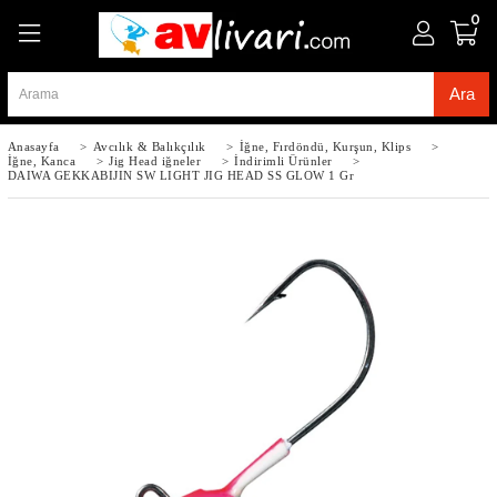
0
Anasayfa
>
Avcılık & Balıkçılık
>
İğne, Fırdöndü, Kurşun, Klips
>
İğne, Kanca
>
Jig Head iğneler
>
İndirimli Ürünler
>
DAIWA GEKKABIJIN SW LIGHT JIG HEAD SS GLOW 1 Gr