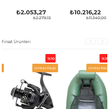
₺2.053,27
₺10.216,22
₺2.279,13
₺11.340,00
Fırsat Ürünleri
%10
%10
Ücretsiz Kargo
Ücretsiz Kargo