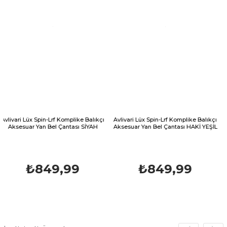
n-Lrf Komplike Balıkçı
Avlivari Lüx Spin-Lrf Komplike Balıkçı
Owner Cultiva 
 Bel Çantası SİYAH
Aksesuar Yan Bel Çantası HAKİ YEŞİL
4x 150mt O
49,99
₺849,99
₺1.