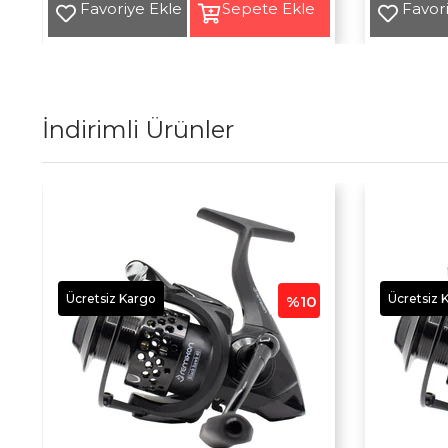
Yeni
Yeni
Ürün
Ürün
İndirimli Ürünler
Ücretsiz Kargo
Ücretsiz 
%10