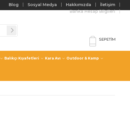
Blog
Sosyal Medya
Hakkımızda
İletişim
Banka Hesap Bilgileri
SEPETIM
Balıkçı Kıyafetleri
Kara Avı
Outdoor & Kamp