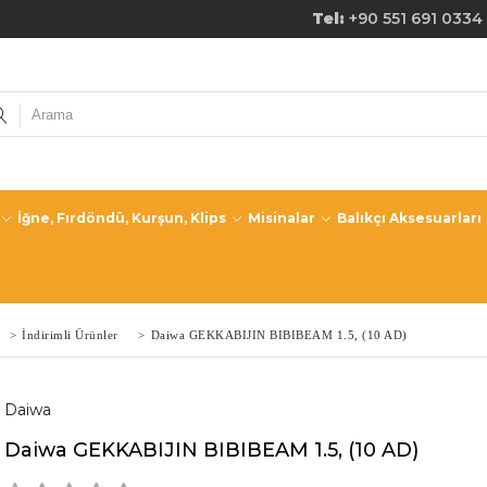
de Ücretsiz Kargo! Tel:
+90 551 691 0334
İğne, Fırdöndü, Kurşun, Klips
Misinalar
Balıkçı Aksesuarları
>
İndirimli Ürünler
>
Daiwa GEKKABIJIN BIBIBEAM 1.5, (10 AD)
Daiwa
Daiwa GEKKABIJIN BIBIBEAM 1.5, (10 AD)