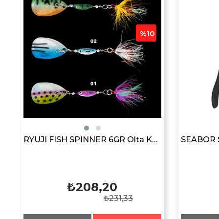
%10
.3GR Sinking Maket Balık Yem
RYUJI FISH SPINNER 6GR Olta Kaşığı
₺208,20
₺231,33