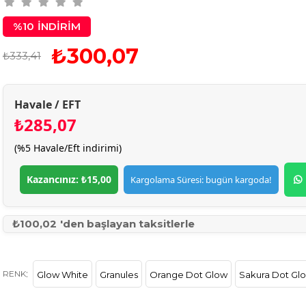
%
10
İNDIRIM
₺300,07
₺333,41
Havale / EFT
₺285,07
(%5 Havale/Eft indirimi)
Kazancınız: ₺15,00
Kargolama Süresi: bugün kargoda!
₺100,02
'den başlayan taksitlerle
:
RENK
Glow White
Granules
Orange Dot Glow
Sakura Dot Gl