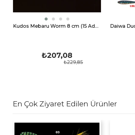
Kudos Mebaru Worm 8 cm (15 Adet)
Daiwa Duck Fin Prorex Micro Shad 4.5 cm Spin LRF Silikon Yem
₺108,19
85
₺120,09
En Çok Ziyaret Edilen Ürünler