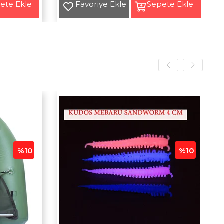
Yeni
Ürün
%10
%10