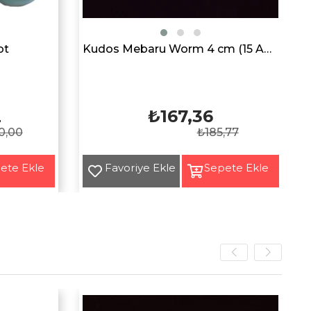
ot
Kudos Mebaru Worm 4 cm (15 Adet)
2
₺167,36
0,00
₺185,77