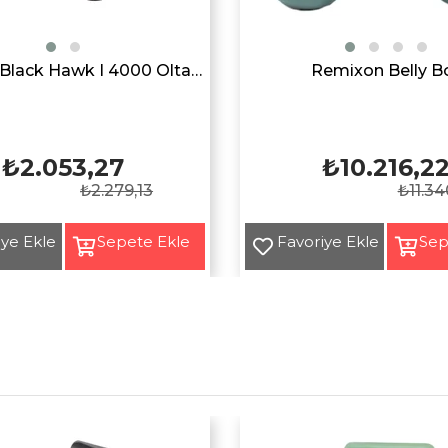
Remixon Black Hawk I 4000 Olta Makarası
Remixon Belly B
₺2.053,27
₺10.216,2
₺2.279,13
₺11.34