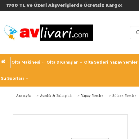
1700 TL ve Üzeri Alışverişler
Olta Makinesi
Olta & Kamışlar
Olta Setleri
Yapay Yemler
Su Sporları
Anasayfa
>
Avcılık & Balıkçılık
>
Yapay Yemler
>
Silikon Yemler