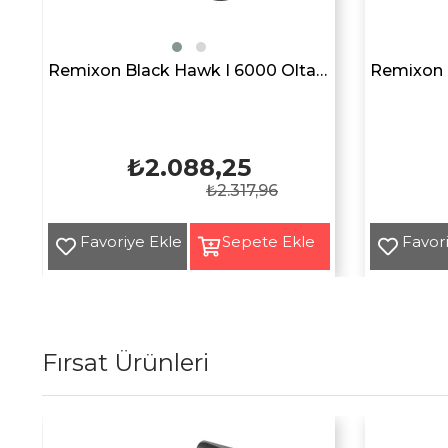
i
Remixon Black Hawk I 6000 Olta Makarası
₺2.088,25
₺2.317,96
Fırsat Ürünleri