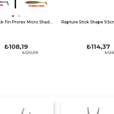
Rapture Stick Shape 9.5cm Red Yellow UV Lrf Spin Silikon Yem
₺114,37
₺11
₺126,95