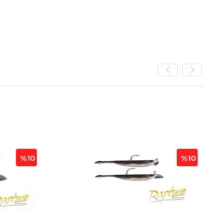
%10
%1