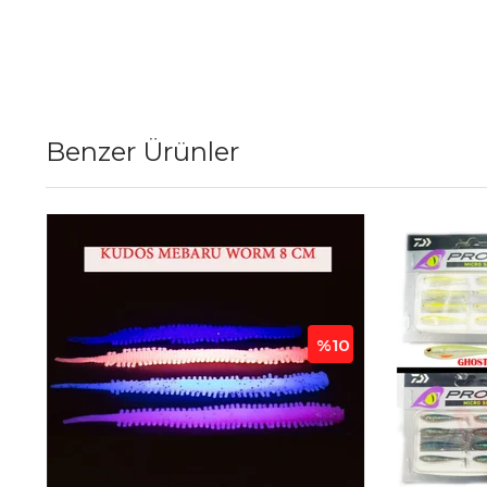
Benzer Ürünler
%10
%10