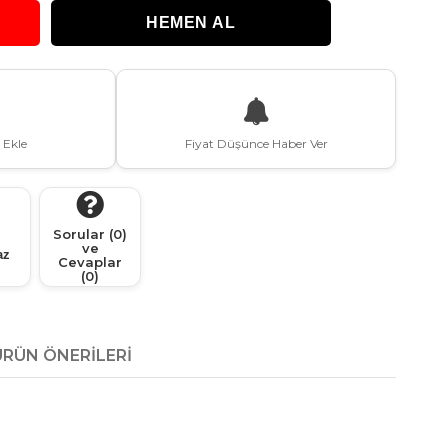
 Ekle
Fiyat Düşünce Haber Ver
Sorular (0)
ve
az
Cevaplar
(0)
ÜRÜN ÖNERILERI