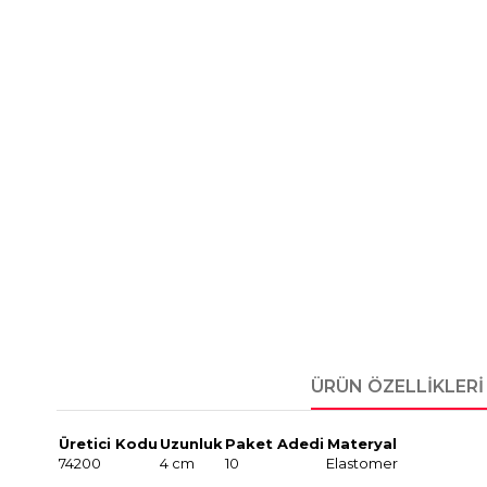
ÜRÜN ÖZELLIKLERI
Üretici Kodu
Uzunluk
Paket Adedi
Materyal
74200
4 cm
10
Elastomer