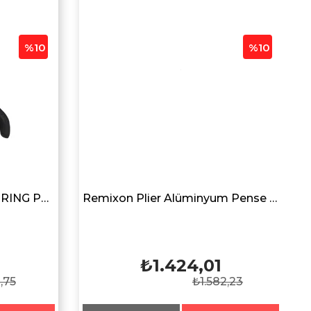
%10
%10
SEABOR SBRP-02 SPLIT RING PLIERS
Remixon Plier Alüminyum Pense FPA-001 Siyah
₺1.424,01
,75
₺1.582,23