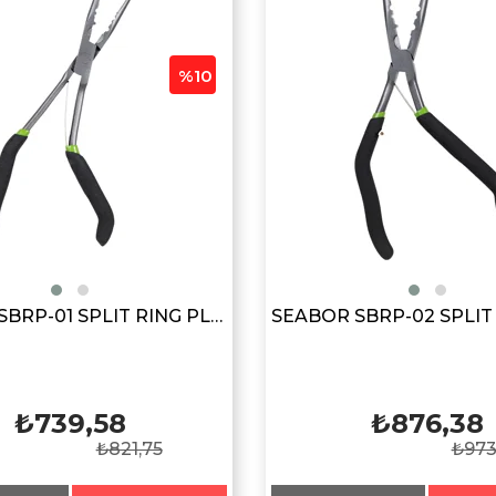
%10
SEABOR SBRP-01 SPLIT RING PLIERS
₺739,58
₺876,38
₺821,75
₺973