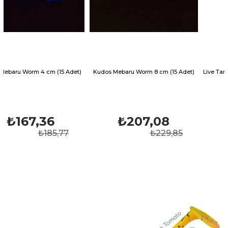
m (15 Adet)
Kudos Mebaru Worm 8 cm (15 Adet)
Live Target Shrimp 7cm 3
Karides Silikon
36
₺207,08
₺109,9
85,77
₺229,85