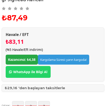
₺87,49
Havale / EFT
₺83,11
(%5 Havale/Eft indirimi)
Kazancınız: ₺4,38
Kargolama Süresi: yarın kargoda!
WhatsApp ile Bilgi Al
₺29,16
'den başlayan taksitlerle
:
RENK
1
2
3