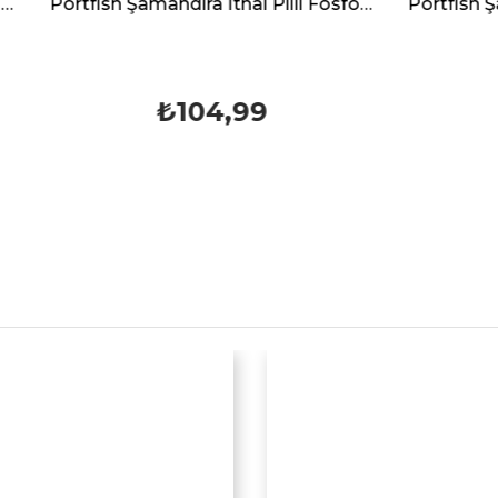
Portfish Şamandıra İthal Pilli Fosforlu 30 Gr
₺104,99
₺119,99