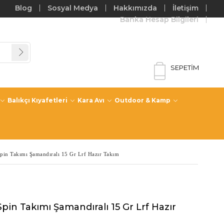
Blog
Sosyal Medya
Hakkımızda
İletişim
Banka Hesap Bilgileri
SEPETIM
Balıkçı Kıyafetleri
Kara Avı
Outdoor & Kamp
Spin Takımı Şamandıralı 15 Gr Lrf Hazır Takım
Spin Takımı Şamandıralı 15 Gr Lrf Hazır