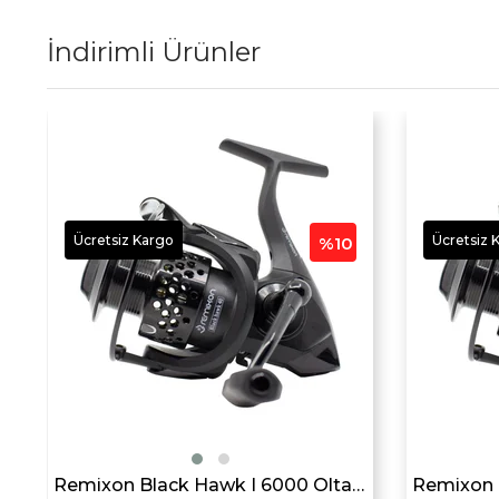
İndirimli Ürünler
Ücretsiz Kargo
Ücretsiz 
%10
i
Remixon Black Hawk I 6000 Olta Makarası