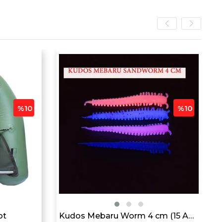
%10
%10
ot
Kudos Mebaru Worm 4 cm (15 Adet)