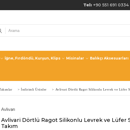
de Ücretsiz Kargo! Tel:
+90 551 691 0334
İğne, Fırdöndü, Kurşun, Klips
Misinalar
Balıkçı Aksesuarları
Takımlar
>
İndirimli Ürünler
>
Avlivari Dörtlü Ragot Silikonlu Levrek ve Lüfer 
Avlivarı
Avlivari Dörtlü Ragot Silikonlu Levrek ve Lüfer 
Takım