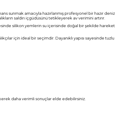
ormans sunmak amacıyla hazırlanmış profesyonel bir hazır deniz
ların saldırı içgüdüsünü tetikleyerek av verimini artırır.
esinde silikon yemlerin su içerisinde doğal bir şekilde hareket
çılar için ideal bir seçimdir. Dayanıklı yapısı sayesinde tuzlu
kerek daha verimli sonuçlar elde edebilirsiniz.