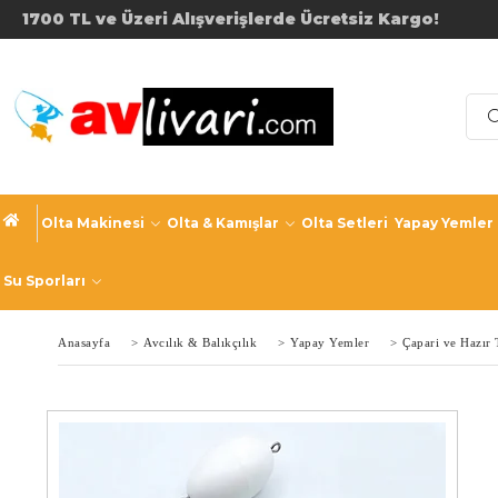
1700 TL ve Üzeri Alışverişler
Olta Makinesi
Olta & Kamışlar
Olta Setleri
Yapay Yemler
Su Sporları
Anasayfa
>
Avcılık & Balıkçılık
>
Yapay Yemler
>
Çapari ve Hazır 