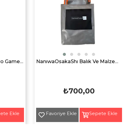
Owner Cultiva 66107 Micro Game PE 4x 150mt Orange İp Misina
NanıwaOsakaShı Balık Ve Malzeme Çantası
₺700,00
Yeni
Ürün