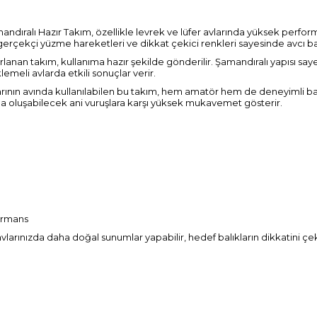
mandıralı Hazır Takım, özellikle levrek ve lüfer avlarında yüksek perf
gerçekçi yüzme hareketleri ve dikkat çekici renkleri sayesinde avcı balık
ırlanan takım, kullanıma hazır şekilde gönderilir. Şamandıralı yapısı say
lemeli avlarda etkili sonuçlar verir.
larının avında kullanılabilen bu takım, hem amatör hem de deneyimli balık
nda oluşabilecek ani vuruşlara karşı yüksek mukavemet gösterir.
formans
 avlarınızda daha doğal sunumlar yapabilir, hedef balıkların dikkatini çe