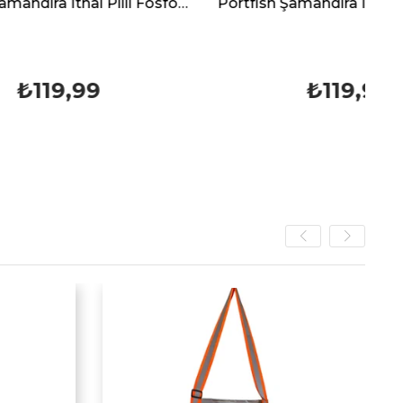
Portfish Şamandıra İthal Pilli Fosforlu 40 Gr
Portfish Şamandıra İthal Pilli Fosforlu 50 Gr
₺119,99