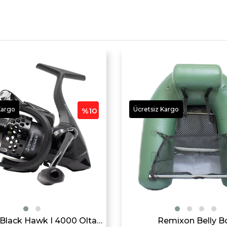
Kargo
Ücretsiz Kargo
%10
Remixon Black Hawk I 4000 Olta Makarası
Remixon Belly B