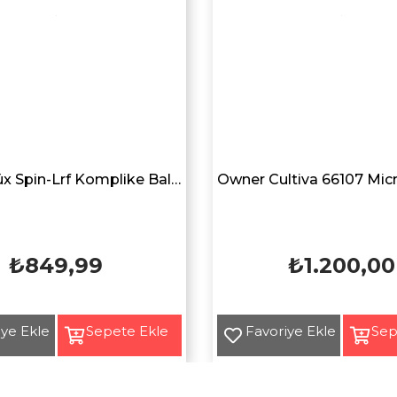
Avlivari Lüx Spin-Lrf Komplike Balıkçı Aksesuar Yan Bel Çantası HAKİ YEŞİL
₺849,99
₺1.200,00
Yeni
Ürün