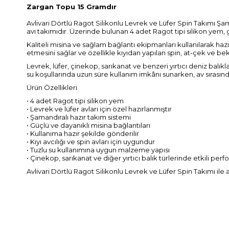
Zargan Topu 15 Gramdır
Avlivari Dörtlü Ragot Silikonlu Levrek ve Lüfer Spin Takımı Şa
avı takımıdır. Üzerinde bulunan 4 adet Ragot tipi silikon yem, 
Kaliteli misina ve sağlam bağlantı ekipmanları kullanılarak haz
etmesini sağlar ve özellikle kıyıdan yapılan spin, at-çek ve bek
Levrek, lüfer, çinekop, sarıkanat ve benzeri yırtıcı deniz balık
su koşullarında uzun süre kullanım imkânı sunarken, av sırası
Ürün Özellikleri
• 4 adet Ragot tipi silikon yem
• Levrek ve lüfer avları için özel hazırlanmıştır
• Şamandıralı hazır takım sistemi
• Güçlü ve dayanıklı misina bağlantıları
• Kullanıma hazır şekilde gönderilir
• Kıyı avcılığı ve spin avları için uygundur
• Tuzlu su kullanımına uygun malzeme yapısı
• Çinekop, sarıkanat ve diğer yırtıcı balık türlerinde etkili per
Avlivari Dörtlü Ragot Silikonlu Levrek ve Lüfer Spin Takımı ile