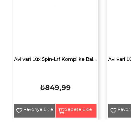
g
Avlivari Lüx Spin-Lrf Komplike Balıkçı Aksesuar Yan Bel Çantası SİYAH
₺849,99
Yeni
Yeni
Ürün
Ürün