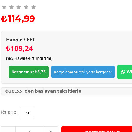
₺114,99
Havale / EFT
₺109,24
(%5 Havale/Eft indirimi)
Kazancınız: ₺5,75
Wh
Kargolama Süresi: yarın kargoda!
₺38,33
'den başlayan taksitlerle
:
IĞNE NO
M