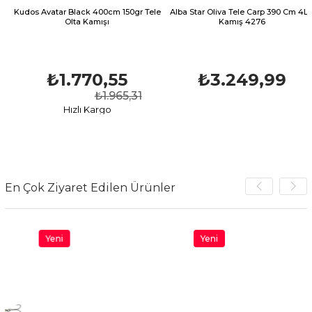
os Avatar Black 400cm 150gr Tele
Alba Star Oliva Tele Carp 390 Cm 4LB
Al
Olta Kamışı
Kamış 4276
₺1.770,55
₺3.249,99
₺1.965,31
Hızlı Kargo
En Çok Ziyaret Edilen Ürünler
Yeni
Yeni
Ürün
Ürün