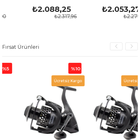
₺2.088,25
₺2.053,27
₺2.317,96
₺2.279,13
Fırsat Ürünleri
%10
%10
Ücretsiz Kargo
Ücretsiz Kargo